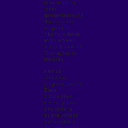
Eliana estreou
como
apresentadora há
30 anos, com
programas
infantis, e desde
então esteve à
frente de mais de
15 atrações de
televisão.
Além de
comandar
programas na TV,
Eliana
Michaelichen
Bezerra já teve
uma carreira
musical voltada
para o público
mais novo, com a