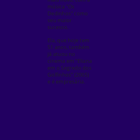
música "Os
Dedinhos" como
seu maior
sucesso.
Ela, que hoje tem
51 anos, também
já atuou no
cinema em "Eliana
em o Segredo dos
Golfinhos" (2005)
e é empresária.