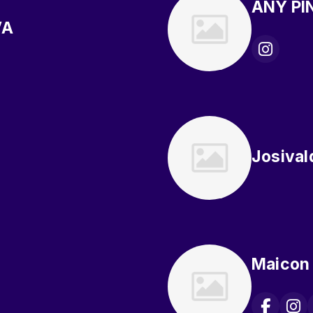
ANY PI
VA
Josival
Maicon 